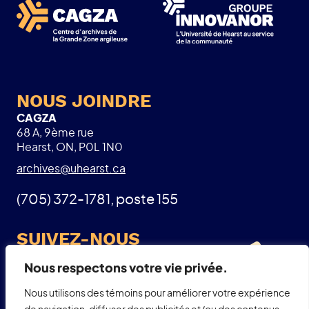
NOUS JOINDRE
CAGZA
68 A, 9ème rue
Hearst, ON, P0L 1N0
archives@uhearst.ca
(705) 372-1781, poste 155
SUIVEZ-NOUS
Facebook
Nous respectons votre vie privée.
Nous utilisons des témoins pour améliorer votre expérience