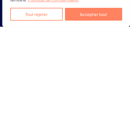
Tout rejeter
Accepter tout
NOUS JOINDRE
CAGZA
68 A, 9ème rue
Hearst, ON, P0L 1N0
archives@uhearst.ca
(705) 372-1781, poste 155
SUIVEZ-NOUS
Facebook
© CAGZA, tous droits réservés 2023.
Politique de confidentialité