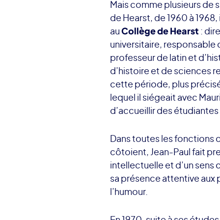
Mais comme plusieurs de se
de Hearst, de 1960 à 1968,
au
Collège de Hearst
: dir
universitaire, responsable
professeur de latin et d’hi
d’histoire et de sciences re
cette période, plus précis
lequel il siégeait avec Maur
d’accueillir des étudiantes
Dans toutes les fonctions q
côtoient, Jean-Paul fait pr
intellectuelle et d’un sens
sa présence attentive aux p
l’humour.
En 1970, suite à ses études