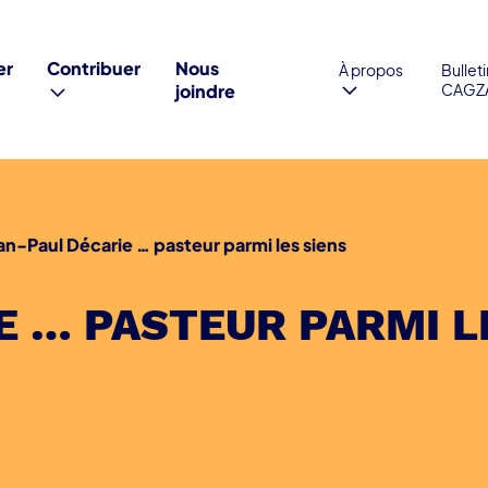
er
Contribuer
Nous
À propos
Bullet
joindre
CAGZ
an-Paul Décarie … pasteur parmi les siens
E … PASTEUR PARMI L