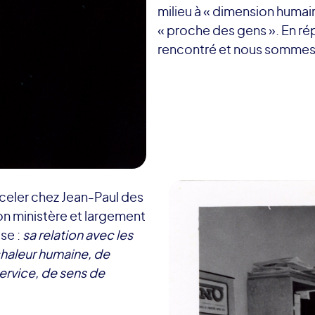
milieu à « dimension humain
« proche des gens ». En réponse
rencontré et nous sommes
éceler chez Jean-Paul des
son ministère et largement
ise :
sa relation avec les
chaleur
humaine, de
ervice, de sens de