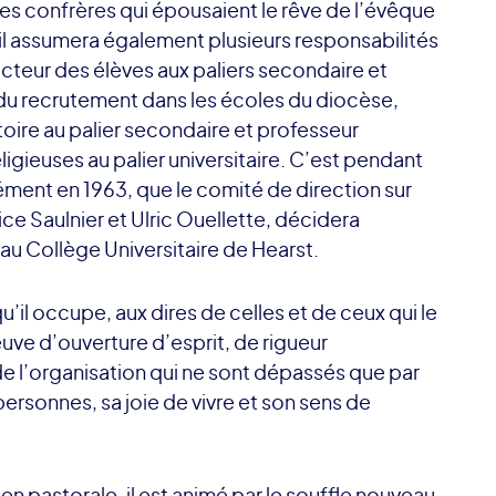
s confrères qui épousaient le rêve de l’évêque
 il assumera également plusieurs responsabilités
ecteur des élèves aux paliers secondaire et
 du recrutement dans les écoles du diocèse,
stoire au palier secondaire et professeur
ligieuses au palier universitaire. C’est pendant
ément en 1963, que le comité de direction sur
ice Saulnier et Ulric Ouellette, décidera
 au Collège Universitaire de Hearst.
u’il occupe, aux dires de celles et de ceux qui le
euve d’ouverture d’esprit, de rigueur
 de l’organisation qui ne sont dépassés que par
ersonnes, sa joie de vivre et son sens de
 en pastorale, il est animé par le souffle nouveau