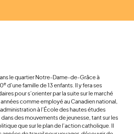
dans le quartier Notre-Dame-de-Grâce à
e
10
d’une famille de 13 enfants. Il y fera ses
ires pour s’orienter par la suite sur le marché
uit années comme employé au Canadien national,
 administration à l’École des hautes études
dans des mouvements de jeunesse, tant sur les
tique que sur le plan de l’action catholique. Il
 années de travail pour voyager, découvrir de