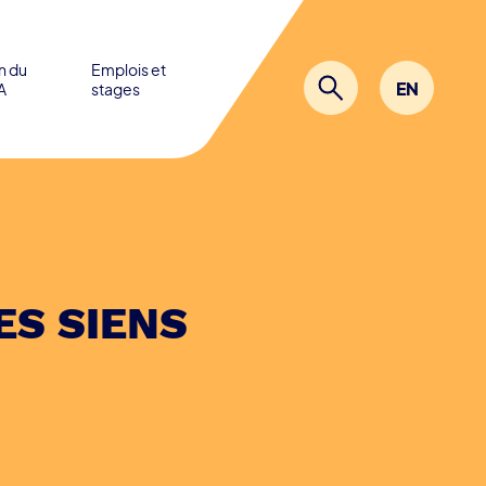
in du
Emplois et
EN
A
stages
ES SIENS