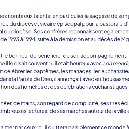
 nombreux talents, en particulier la sagesse de son ju
nance du diocèse
:
vicaire épiscopal pour la pastorale 
l du diocèse. Ses confrères reconnaissent également se
de 1993 à 1994, suite à la démission et au décès de M
ont le bonheur de bénéficier de son accompagnement, d
 le disait souvent : « il était heureux avec
son mond
it célébrer les baptêmes, les mariages, les eucharisti
dans la Parole de Dieu, il annonçait avec enthousiasme l
tion des homélies et des célébrations eucharistiques af
nées de mains, son regard de complicité, ses rires éc
ombreuses lectures, de ses marches autour de la ville 
sé aimer par ceux-ci, il quittera paisiblement ce mond