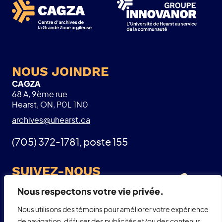
NOUS JOINDRE
CAGZA
68 A, 9ème rue
Hearst, ON, P0L 1N0
archives@uhearst.ca
(705) 372-1781, poste 155
SUIVEZ-NOUS
Facebook
Nous respectons votre vie privée.
Nous utilisons des témoins pour améliorer votre expérience
de navigation, diffuser des publicités et/ou des contenus