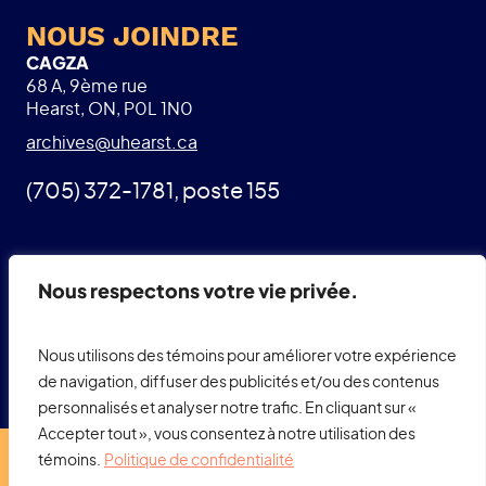
NOUS JOINDRE
CAGZA
68 A, 9ème rue
Hearst, ON, P0L 1N0
archives@uhearst.ca
(705) 372-1781, poste 155
Nous respectons votre vie privée.
SUIVEZ-NOUS
Facebook
Nous utilisons des témoins pour améliorer votre expérience
de navigation, diffuser des publicités et/ou des contenus
personnalisés et analyser notre trafic. En cliquant sur «
Accepter tout », vous consentez à notre utilisation des
témoins.
Politique de confidentialité
© CAGZA, tous droits réservés 2023.
Politique de confidentialité