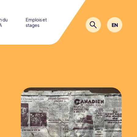
in du
Emplois et
EN
A
stages