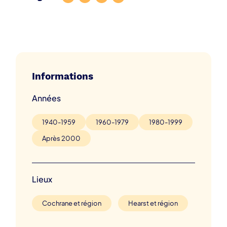
Informations
Années
1940-1959
1960-1979
1980-1999
Après 2000
Lieux
Cochrane et région
Hearst et région