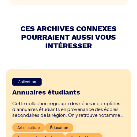
CES ARCHIVES CONNEXES
POURRAIENT AUSSI VOUS
INTÉRESSER
Collection
Annuaires étudiants
Cette collection regroupe des séries incomplètes
d’annuaires étudiants en provenance des écoles
secondaires de la région. On y retrouve notamment
des annuaires étudiants en provenance d’écoles
secondaires privées, qui ont été fermées à la suite
Art et culture
Éducation
de la création des écoles secondaires publiques de