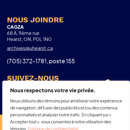
NOUS JOINDRE
CAGZA
68 A, 9ème rue
Hearst, ON, P0L 1N0
archives@uhearst.ca
(705) 372-1781, poste 155
SUIVEZ-NOUS
Facebook
Nous respectons votre vie privée.
Nous utilisons des témoins pour améliorer votre expérience
de navigation, diffuser des publicités et/ou des contenus
personnalisés et analyser notre trafic. En cliquant sur «
Accepter tout », vous consentez à notre utilisation des
© CAGZA, tous droits réservés 2023.
Politique de confidentialité
témoins.
Politique de confidentialité