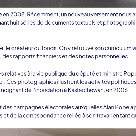
pe en 2008. Récemment, un nouveau versement nous a a
ant huit séries de documents textuels et photographiqu
, le créateur du fonds. On y retrouve son curriculum v
, des rapports financiers et des notes personnelles.
elatives à la vie publique du député et ministre Pope
 Ces photographies illustrent les activités politiques
témoignant de l’inondation à Kashechewan, en 2006.
 des campagnes électorales auxquelles Alan Pope a par
s et de la correspondance reliée à son travail en tan