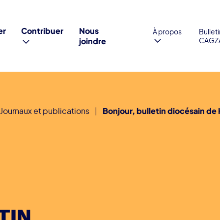
er
Contribuer
Nous
À propos
Bullet
joindre
CAGZ
Journaux et publications
|
Bonjour, bulletin diocésain de
TIN