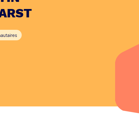
EARST
autaires