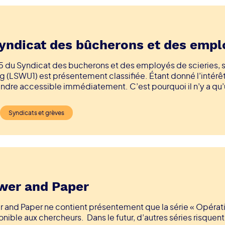
yndicat des bûcherons et des emplo
5 du Syndicat des bucherons et des employés de scieries, s
ng (LSWU1) est présentement classifiée. Étant donné l’intérêt
endre accessible immédiatement. C’est pourquoi il n’y a qu’
ublié sur le site Web.
Syndicats et grèves
wer and Paper
r and Paper ne contient présentement que la série « Opérati
nible aux chercheurs. Dans le futur, d’autres séries risquent