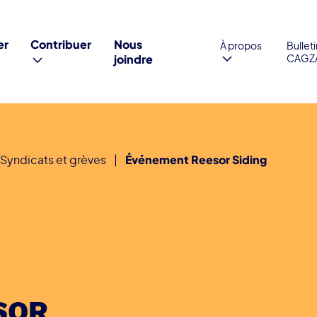
er
Contribuer
Nous
À propos
Bullet
joindre
CAGZ
Syndicats et grèves
|
Événement Reesor Siding
SOR