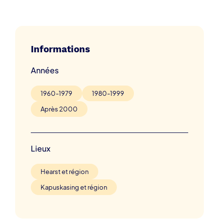
Informations
Années
1960-1979
1980-1999
Après 2000
Lieux
Hearst et région
Kapuskasing et région