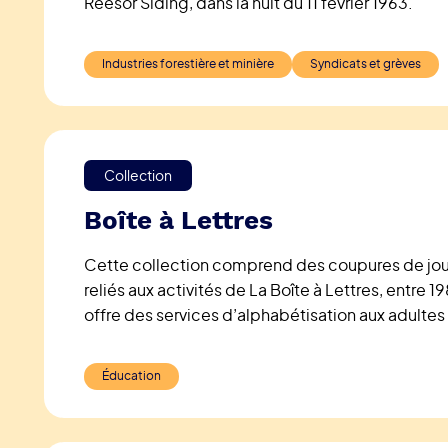
Reesor Siding, dans la nuit du 11 février 1963.
Industries forestière et minière
Syndicats et grèves
Collection
Boîte à Lettres
Cette collection comprend des coupures de jo
reliés aux activités de La Boîte à Lettres, entre 1
offre des services d’alphabétisation aux adulte
Hearst.
Éducation