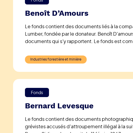
Benoît D’Amours
Le fonds contient des documents liés à la comp
Lumber, fondée par le donateur. Benoît D’amours
documents qui s’y rapportent. Le fonds est com
livres, de manuels mécaniques, de documents lé
Industries forestière et minière
Fonds
Bernard Levesque
Le fonds contient des documents photographiqu
grévistes accusés d’attroupement illégal à la sui