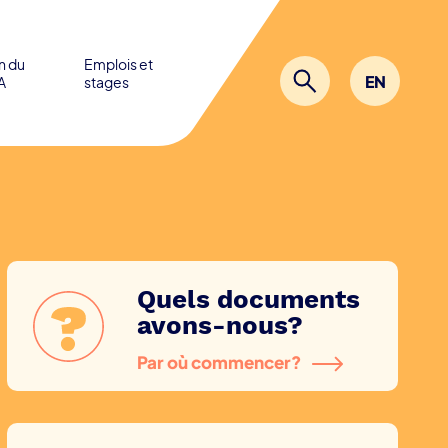
in du
Emplois et
EN
A
stages
Quels documents
avons-nous?
Par où commencer?