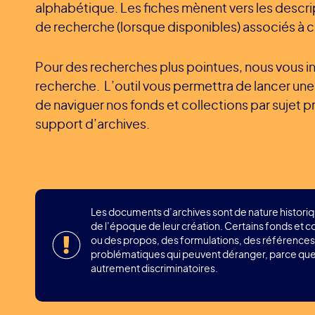
alphabétique. Les fiches mènent vers les descri
de recherche (lorsque disponibles) associés à 
Pour des recherches plus pointues, nous vous inv
recherche. L’outil vous permettra de lancer un
de naviguer nos fonds et collections par sujet p
support d’archives.
Les documents d’archives sont de nature histori
de l’époque de leur création. Certains fonds et 
ou des propos, des formulations, des références
problématiques qui peuvent déranger, parce que 
autrement discriminatoires.