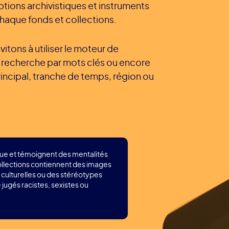
ptions archivistiques et instruments
chaque fonds et collections.
itons à utiliser le moteur de
e recherche par mots clés ou encore
rincipal, tranche de temps, région ou
que et témoignent des mentalités
collections contiennent des images
 culturelles ou des stéréotypes
jugés racistes, sexistes ou