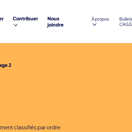
er
Contribuer
Nous
À propos
Bullet
joindre
CAGZ
age 2
ment classifiés par ordre