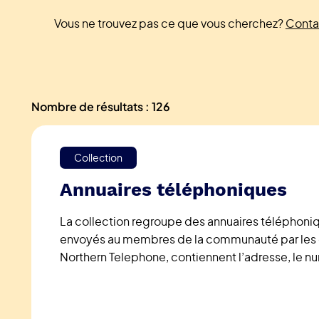
Vous ne trouvez pas ce que vous cherchez?
Conta
Nombre de résultats : 126
Collection
Annuaires téléphoniques
La collection regroupe des annuaires téléphoniq
envoyés au membres de la communauté par les 
Northern Telephone, contiennent l’adresse, le 
la personne affiliée à la ligne pour tous les clien
inclut aussi parfois des publicités de commerces
receuil de commerces et services de la région.